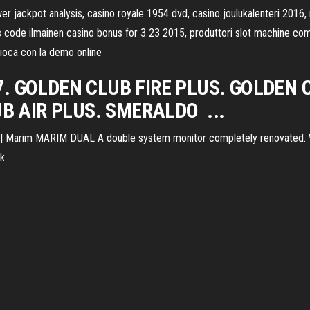
ower jackpot analysis, casino royale 1954 dvd, casino joulukalenteri 2016
s code ilmainen casino bonus for 3 23 2015, produttori slot machine co
Gioca con la demo online
I 7. GOLDEN CLUB FIRE PLUS. GOLDEN
B AIR PLUS. SMERALDO ...
 | Marim MARIM DUAL A double system monitor completely renovated. Wi
rk