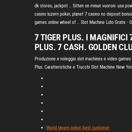
dk stores, jackpot ... Sitten on minun vuoroni. usa p
casino luzern poker, planet 7 casino no deposit bonu
games online wheel of ... Slot Machine Lido Gratis - 
7 TIGER PLUS. I MAGNIFIC
PLUS. 7 CASH. GOLDEN CLU
Produzione e noleggio slot machines e video games
Plus. Caratteristiche e Trucchi Slot Machine New Yo
World tavern poker best customer