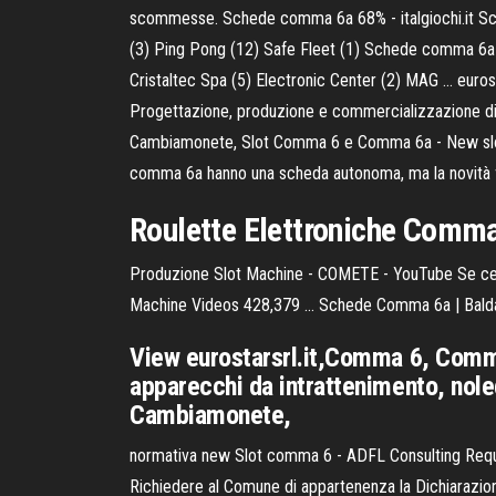
scommesse. Schede comma 6a 68% - italgiochi.it Sc
(3) Ping Pong (12) Safe Fleet (1) Schede comma 6a 68
Cristaltec Spa (5) Electronic Center (2) MAG ... eu
Progettazione, produzione e commercializzazione di 
Cambiamonete, Slot Comma 6 e Comma 6a - New slots
comma 6a hanno una scheda autonoma, ma la novità f
Roulette Elettroniche
Comma
Produzione Slot Machine - COMETE - YouTube Se cerch
Machine Videos 428,379 ... Schede Comma 6a | Balda
View eurostarsrl.it,Comma 6, Comm
apparecchi da intrattenimento, nol
Cambiamonete,
normativa new Slot comma 6 - ADFL Consulting Requisit
Richiedere al Comune di appartenenza la Dichiarazione