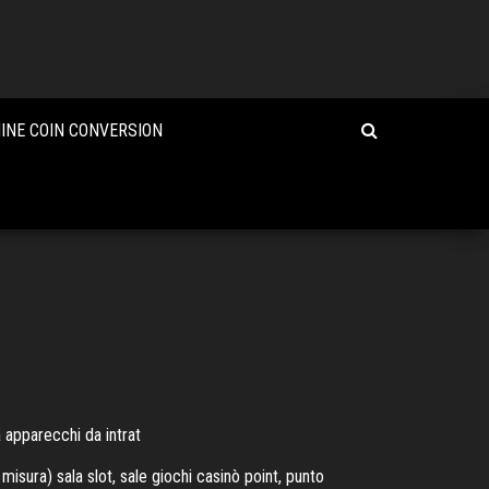
INE COIN CONVERSION
apparecchi da intrat
sura) sala slot, sale giochi casinò point, punto