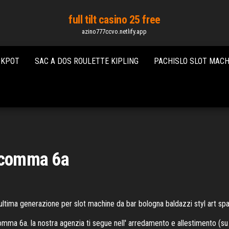
full tilt casino 25 free
azino777ccvo.netlify.app
CKPOT
SAC A DOS ROULETTE KIPLING
PACHISLO SLOT MACH
e comma 6a
ma generazione per slot machine da bar bologna baldazzi styl art spa 
a 6a. la nostra agenzia ti segue nell' arredamento e allestimento (su mi