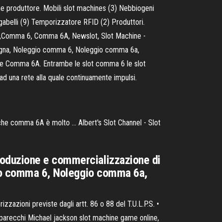
produttore. Mobili slot machines (3) Nebbiogeni
gabelli (9) Temporizzatore RFID (2) Produttori.
.it,Comma 6, Comma 6A, Newslot, Slot Machine -
ologna, Noleggio comma 6, Noleggio comma 6a,
e Comma 6A. Entrambe le slot comma 6 le slot
 una rete alla quale continuamente impulsi.
e comma 6A è molto ... Albert's Slot Channel - Slot
roduzione e commercializzazione di
ggio comma 6, Noleggio comma 6a,
azioni previste dagli artt. 86 o 88 del T.U.L.P.S. •
 apparecchi Michael jackson slot machine game online,